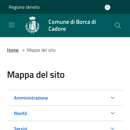
Salta al contenuto principale
Regione Veneto
Comune di Borca di
Cadore
Home
>
Mappa del sito
Mappa del sito
Amministrazione
Novità
Servizi