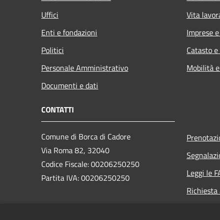
Uffici
Vita lavor
Enti e fondazioni
Imprese 
Politici
Catasto e
Personale Amministrativo
Mobilità e
Documenti e dati
CONTATTI
Comune di Borca di Cadore
Prenotaz
Via Roma 82, 32040
Segnalazi
Codice Fiscale: 00206250250
Leggi le 
Partita IVA: 00206250250
Richiesta
PEC:
borca.bl@cert.ip-veneto.net