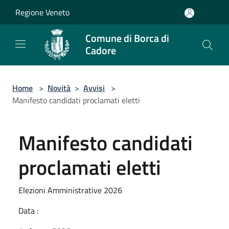
Salta al contenuto principale
Regione Veneto
Comune di Borca di
Cadore
Home
>
Novità
>
Avvisi
>
Manifesto candidati proclamati eletti
Manifesto candidati
proclamati eletti
Elezioni Amministrative 2026
Data :