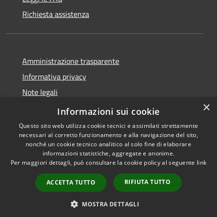
Richiesta assistenza
Amministrazione trasparente
Informativa privacy
Note legali
×
Dichiarazione di accessibilità
Informazioni sui cookie
Questo sito web utilizza cookie tecnici e assimilati strettamente
necessari al corretto funzionamento e alla navigazione del sito,
nonché un cookie tecnico analitico al solo fine di elaborare
informazioni statistiche, aggregate e anonime.
RSS
Copyright © 2026 • Comune di
Per maggiori dettagli, può consultare la cookie policy al seguente
link
Accessibilità
Borca di Cadore • Powered by
Privacy
Municipium
Accesso
•
RIFIUTA TUTTO
ACCETTA TUTTO
Cookie
redazione
Mappa del sito
MOSTRA DETTAGLI