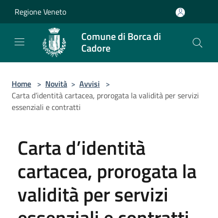
Salta al contenuto principale
Regione Veneto
Comune di Borca di
Cadore
Home
>
Novità
>
Avvisi
>
Carta d’identità cartacea, prorogata la validità per servizi
essenziali e contratti
Carta d’identità
cartacea, prorogata la
validità per servizi
essenziali e contratti