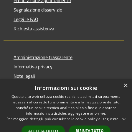
Prenotazione appuntamento
Segnalazione disservizio
Leggi le FAQ
Richiesta assistenza
Amministrazione trasparente
Informativa privacy
Note legali
×
Dichiarazione di accessibilità
Informazioni sui cookie
Questo sito web utilizza cookie tecnici e assimilati strettamente
necessari al corretto funzionamento e alla navigazione del sito,
nonché un cookie tecnico analitico al solo fine di elaborare
informazioni statistiche, aggregate e anonime.
RSS
Copyright © 2026 • Comune di
Per maggiori dettagli, può consultare la cookie policy al seguente
link
Accessibilità
Borca di Cadore • Powered by
Privacy
Municipium
Accesso
•
RIFIUTA TUTTO
ACCETTA TUTTO