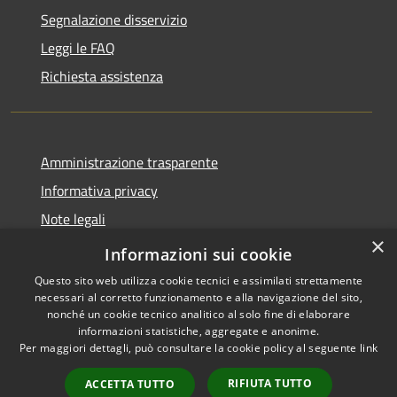
Segnalazione disservizio
Leggi le FAQ
Richiesta assistenza
Amministrazione trasparente
Informativa privacy
Note legali
×
Dichiarazione di accessibilità
Informazioni sui cookie
Questo sito web utilizza cookie tecnici e assimilati strettamente
necessari al corretto funzionamento e alla navigazione del sito,
nonché un cookie tecnico analitico al solo fine di elaborare
informazioni statistiche, aggregate e anonime.
RSS
Copyright © 2026 • Comune di
Per maggiori dettagli, può consultare la cookie policy al seguente
link
Accessibilità
Borca di Cadore • Powered by
Privacy
Municipium
Accesso
•
RIFIUTA TUTTO
ACCETTA TUTTO