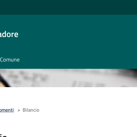
adore
il Comune
omenti
>
Bilancio