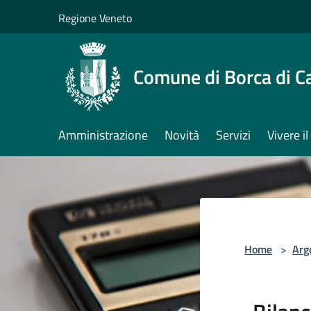
Salta al contenuto principale
Regione Veneto
Comune di Borca di C
Amministrazione
Novità
Servizi
Vivere 
Home
>
Arg