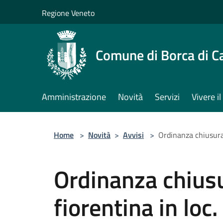
Salta al contenuto principale
Regione Veneto
Comune di Borca di C
Amministrazione
Novità
Servizi
Vivere 
Home
>
Novità
>
Avvisi
>
Ordinanza chiusura 
Ordinanza chiusu
fiorentina in loc.