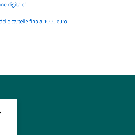
one digitale”
delle cartelle fino a 1000 euro
?