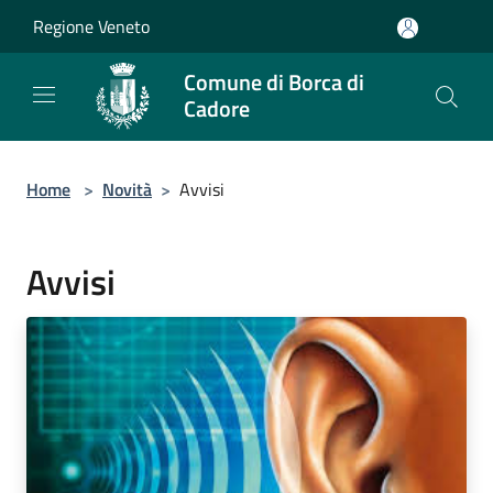
Salta al contenuto principale
Regione Veneto
Comune di Borca di
Cadore
Home
>
Novità
>
Avvisi
Avvisi