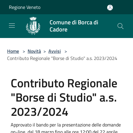
Salta al contenuto principale
Regione Veneto
Comune di Borca di
Cadore
Home
>
Novità
>
Avvisi
>
Contributo Regionale "Borse di Studio" a.s. 2023/2024
Contributo Regionale
"Borse di Studio" a.s.
2023/2024
Approvato il bando per la presentazione delle domande
on-line, dal 18 marzo fino alle ore 12:00 del 22 aprile