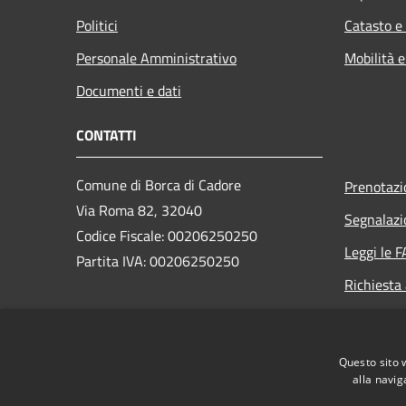
Politici
Catasto e
Personale Amministrativo
Mobilità e
Documenti e dati
CONTATTI
Comune di Borca di Cadore
Prenotaz
Via Roma 82, 32040
Segnalazi
Codice Fiscale: 00206250250
Leggi le 
Partita IVA: 00206250250
Richiesta
PEC:
borca.bl@cert.ip-veneto.net
Centralino Unico: +39 0435 482328
Questo sito 
alla navig