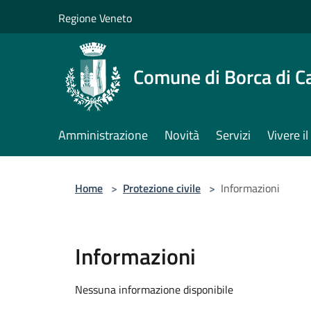
Salta al contenuto principale
Regione Veneto
Comune di Borca di C
Amministrazione
Novità
Servizi
Vivere 
Home
>
Protezione civile
>
Informazioni
Informazioni
Nessuna informazione disponibile