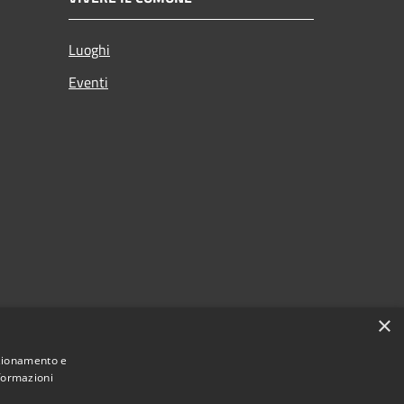
Luoghi
Eventi
×
nzionamento e
nformazioni