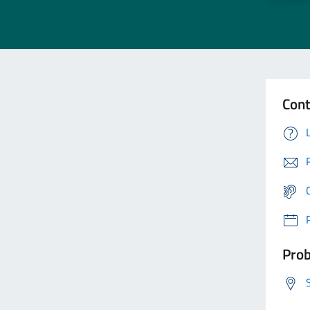
Cont
Prob