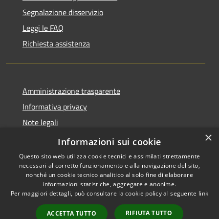
Segnalazione disservizio
Leggi le FAQ
Richiesta assistenza
Amministrazione trasparente
Informativa privacy
Note legali
×
Dichiarazione di accessibilità
Informazioni sui cookie
Questo sito web utilizza cookie tecnici e assimilati strettamente
necessari al corretto funzionamento e alla navigazione del sito,
nonché un cookie tecnico analitico al solo fine di elaborare
informazioni statistiche, aggregate e anonime.
RSS
Copyright © 2026 • Comune di
Per maggiori dettagli, può consultare la cookie policy al seguente
link
Accessibilità
Borca di Cadore • Powered by
Privacy
Municipium
Accesso
•
RIFIUTA TUTTO
ACCETTA TUTTO