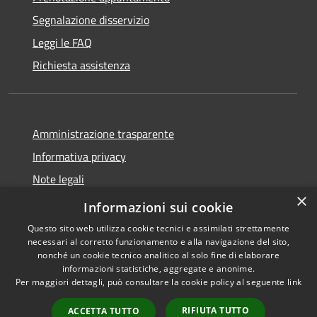
Segnalazione disservizio
Leggi le FAQ
Richiesta assistenza
Amministrazione trasparente
Informativa privacy
Note legali
×
Dichiarazione di accessibilità
Informazioni sui cookie
Questo sito web utilizza cookie tecnici e assimilati strettamente
necessari al corretto funzionamento e alla navigazione del sito,
nonché un cookie tecnico analitico al solo fine di elaborare
informazioni statistiche, aggregate e anonime.
RSS
Copyright © 2026 • Comune di
Per maggiori dettagli, può consultare la cookie policy al seguente
link
Accessibilità
Borca di Cadore • Powered by
Privacy
Municipium
Accesso
•
RIFIUTA TUTTO
ACCETTA TUTTO