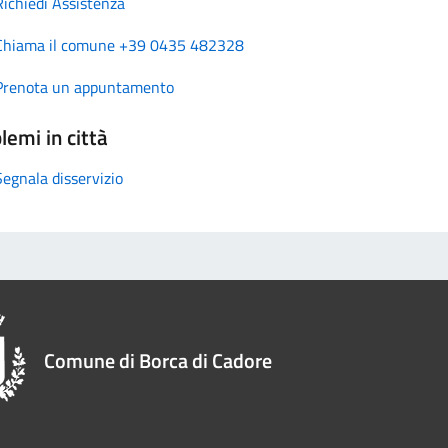
Richiedi Assistenza
Chiama il comune +39 0435 482328
Prenota un appuntamento
lemi in città
Segnala disservizio
Comune di Borca di Cadore