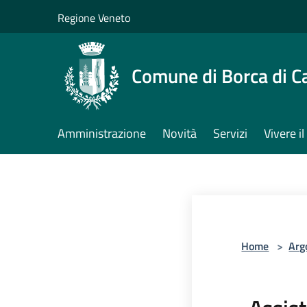
Salta al contenuto principale
Regione Veneto
Comune di Borca di C
Amministrazione
Novità
Servizi
Vivere 
Home
>
Arg