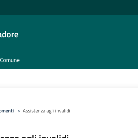
adore
il Comune
omenti
>
Assistenza agli invalidi