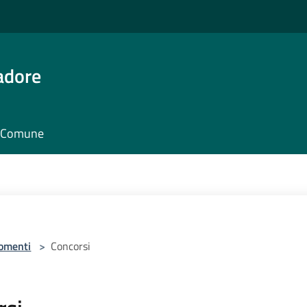
adore
il Comune
omenti
>
Concorsi