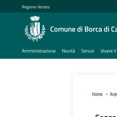
Salta al contenuto principale
Regione Veneto
Comune di Borca di C
Amministrazione
Novità
Servizi
Vivere 
Home
>
Arg