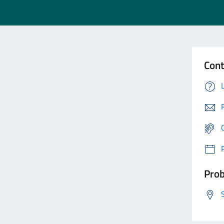
Cont
Prob