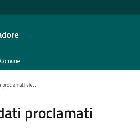
adore
il Comune
 proclamati eletti
ati proclamati