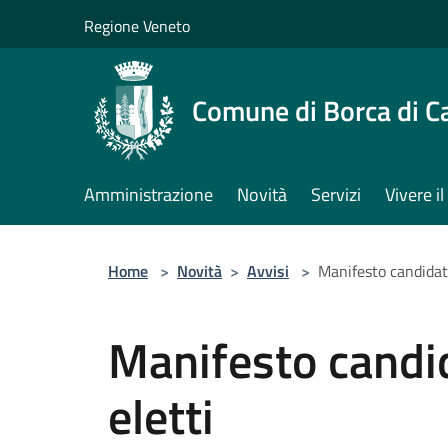
Salta al contenuto principale
Regione Veneto
Comune di Borca di C
Amministrazione
Novità
Servizi
Vivere 
Home
>
Novità
>
Avvisi
>
Manifesto candidati
Manifesto candid
eletti